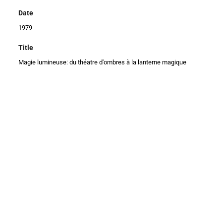
Date
1979
Title
Magie lumineuse: du théatre d'ombres à la lanterne magique
author_name
sobrevento
creation_date
2021-06-12 18:06:17
modification_date
2023-03-21 14:54:01
user_last_modified
sobrevento
public_url