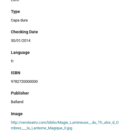
Type
Capa dura
Checking Date
30/01/2014
Language
fr
ISBN
9782720000000
Publisher
Balland
Image
http://veroteatro.com/biblio/Magie_Lumineuse__du_Th_atre_d_O
mbres___la_Lanterne_Magique_0.jpg