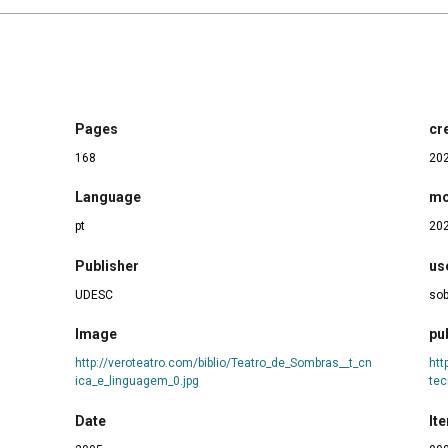
Pages
cr
168
202
Language
mo
pt
202
Publisher
us
UDESC
sob
Image
pu
http://veroteatro.com/biblio/Teatro_de_Sombras__t_cn
htt
ica_e_linguagem_0.jpg
tec
Date
It