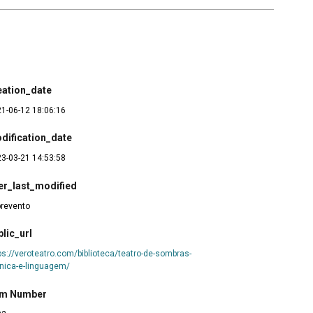
eation_date
1-06-12 18:06:16
dification_date
3-03-21 14:53:58
er_last_modified
revento
blic_url
ps://veroteatro.com/biblioteca/teatro-de-sombras-
nica-e-linguagem/
em Number