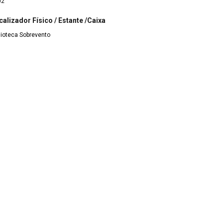
02
calizador Físico / Estante /Caixa
lioteca Sobrevento
Teatro de sombras: técnica e linguagem
Hand shadows to be thrown upon the wall