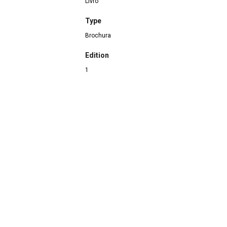
Livro
Type
Brochura
Edition
1
Checking Date
05/03/2015
Continuar navegando
Voltar para a lista de itens