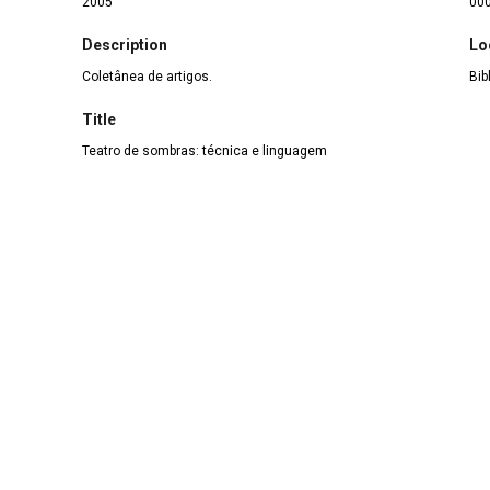
2005
00
Description
Lo
Coletânea de artigos.
Bib
Title
Teatro de sombras: técnica e linguagem
author_name
sobrevento