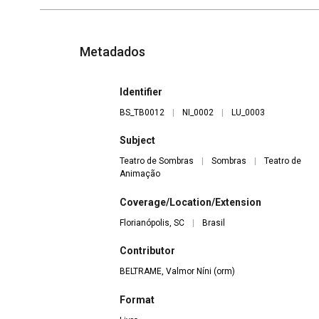
Metadados
Identifier
BS_TB0012
|
NI_0002
|
LU_0003
Subject
Teatro de Sombras
|
Sombras
|
Teatro de
Animação
Coverage/Location/Extension
Florianópolis, SC
|
Brasil
Contributor
BELTRAME, Valmor Níni (orm)
Format