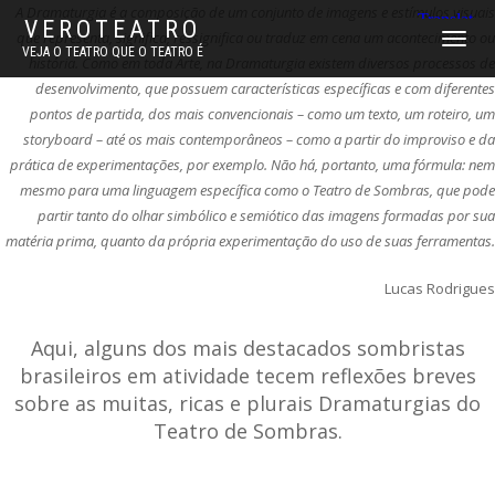
A Dramaturgia é a composição de um conjunto de imagens e estímulos visuais
VEROTEATRO
que representa, significa, ressignifica ou traduz em cena um acontecimento ou
ALTERNAR
VEJA O TEATRO QUE O TEATRO É
história. Como em toda Arte, na Dramaturgia existem diversos processos de
NAVEGAÇ
desenvolvimento, que possuem características específicas e com diferentes
pontos de partida, dos mais convencionais – como um texto, um roteiro, um
storyboard – até os mais contemporâneos – como a partir do improviso e da
prática de experimentações, por exemplo. Não há, portanto, uma fórmula: nem
mesmo para uma linguagem específica como o Teatro de Sombras, que pode
partir tanto do olhar simbólico e semiótico das imagens formadas por sua
matéria prima, quanto da própria experimentação do uso de suas ferramentas.
Lucas Rodrigues
Aqui, alguns dos mais destacados sombristas
brasileiros em atividade tecem reflexões breves
sobre as muitas, ricas e plurais Dramaturgias do
Teatro de Sombras.