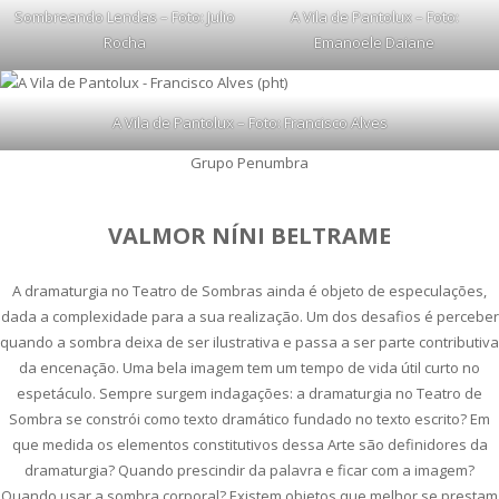
Sombreando Lendas – Foto: Julio
A Vila de Pantolux – Foto:
Rocha
Emanoele Daiane
A Vila de Pantolux – Foto: Francisco Alves
Grupo Penumbra
VALMOR NÍNI BELTRAME
A dramaturgia no Teatro de Sombras ainda é objeto de especulações,
dada a complexidade para a sua realização. Um dos desafios é perceber
quando a sombra deixa de ser ilustrativa e passa a ser parte contributiva
da encenação. Uma bela imagem tem um tempo de vida útil curto no
espetáculo. Sempre surgem indagações: a dramaturgia no Teatro de
Sombra se constrói como texto dramático fundado no texto escrito? Em
que medida os elementos constitutivos dessa Arte são definidores da
dramaturgia? Quando prescindir da palavra e ficar com a imagem?
Quando usar a sombra corporal? Existem objetos que melhor se prestam