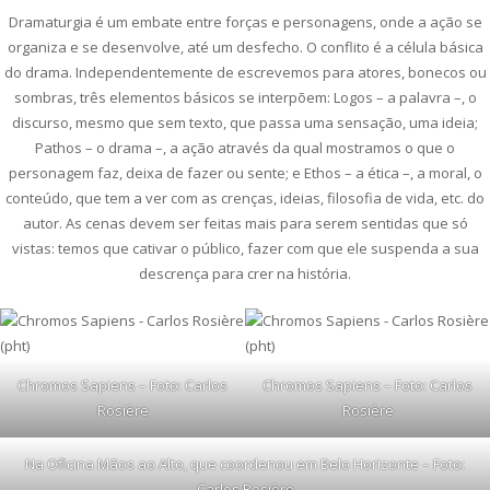
Dramaturgia é um embate entre forças e personagens, onde a ação se
organiza e se desenvolve, até um desfecho. O conflito é a célula básica
do drama. Independentemente de escrevemos para atores, bonecos ou
sombras, três elementos básicos se interpõem: Logos – a palavra –, o
discurso, mesmo que sem texto, que passa uma sensação, uma ideia;
Pathos – o drama –, a ação através da qual mostramos o que o
personagem faz, deixa de fazer ou sente; e Ethos – a ética –, a moral, o
conteúdo, que tem a ver com as crenças, ideias, filosofia de vida, etc. do
autor. As cenas devem ser feitas mais para serem sentidas que só
vistas: temos que cativar o público, fazer com que ele suspenda a sua
descrença para crer na história.
Chromos Sapiens – Foto: Carlos
Chromos Sapiens – Foto: Carlos
Rosière
Rosière
Na Oficina Mãos ao Alto, que coordenou em Belo Horizonte – Foto:
Carlos Rosière