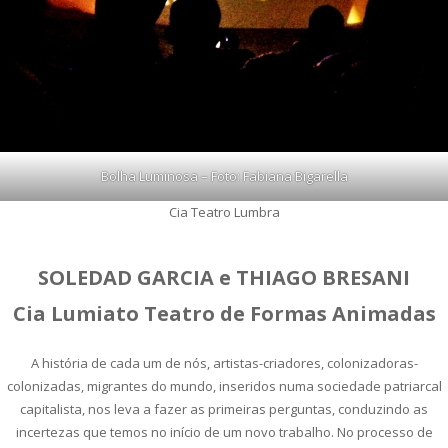
Bolha Luminosa – Foto: Fabiana Bigarella
Cia Teatro Lumbra
SOLEDAD GARCIA e THIAGO BRESANI
Cia Lumiato Teatro de Formas Animadas
A história de cada um de nós, artistas-criadores, colonizadoras-
colonizadas, migrantes do mundo, inseridos numa sociedade patriarcal
capitalista, nos leva a fazer as primeiras perguntas, conduzindo as
incertezas que temos no início de um novo trabalho. No processo de