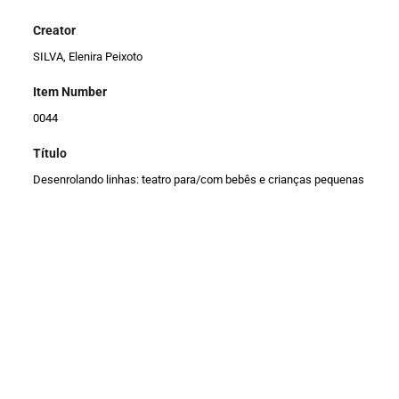
Creator
SILVA, Elenira Peixoto
Item Number
0044
Título
Desenrolando linhas: teatro para/com bebês e crianças pequenas
espectadoras?
Descrição
Esta pesquisa de mestrado investiga as relações dialógicas de
bebês e crianças pequenas espectadoras/es inseridas no
contexto cultural de teatro para bebês, tendo como recorte o
espetáculo Linhas da Cia. Zin (Grupo de Pesquisa da Linguagem
Cênica para a Primeira Infância) de São Paulo. Tem como objetivo
compreender a interação dos/as bebês e crianças pequenas
durante o espetáculo, nas percepções das corporeidades, em
diálogos intercorporais, estabelecidos entre as artistas em cena e
as/os espectadoras/es. A metodologia, de base qualitativa, tem