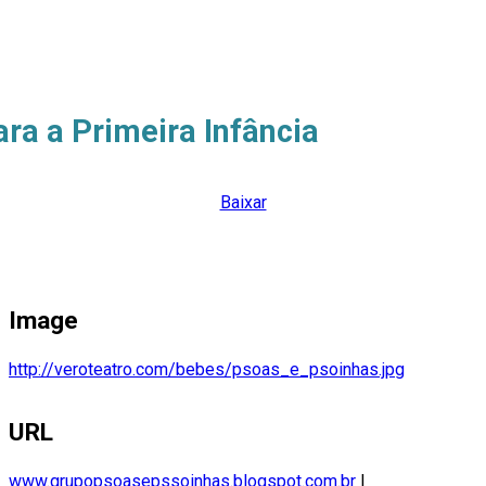
ra a Primeira Infância
Baixar
Image
http://veroteatro.com/bebes/psoas_e_psoinhas.jpg
URL
www.grupopsoasepssoinhas.blogspot.com.br
|