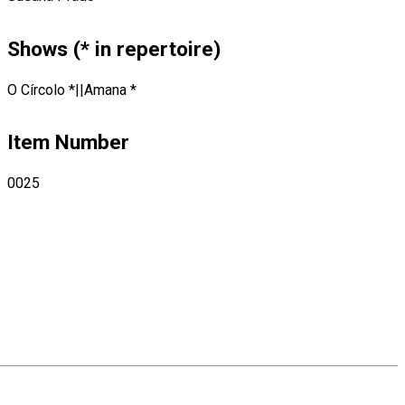
Shows (* in repertoire)
O Círcolo *||Amana *
Item Number
0025