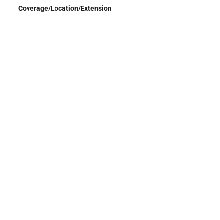
Coverage/Location/Extension
Itajaí (SC)
|
Brasil
Contributor
Valéria de Oliveira
Shows (* in repertoire)
Casa *
Item Number
0024
Continuar navegando
Furunfunfum
Grupo Psoas e Psoinhas – Arte para a Primeira Infância