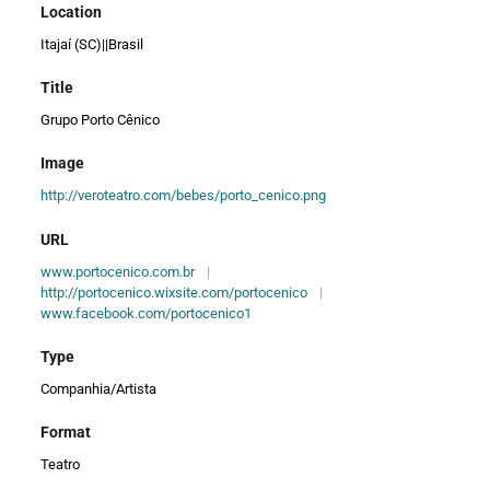
Location
Itajaí (SC)||Brasil
Title
Grupo Porto Cênico
Image
http://veroteatro.com/bebes/porto_cenico.png
URL
www.portocenico.com.br
|
http://portocenico.wixsite.com/portocenico
|
www.facebook.com/portocenico1
Type
Companhia/Artista
Format
Teatro