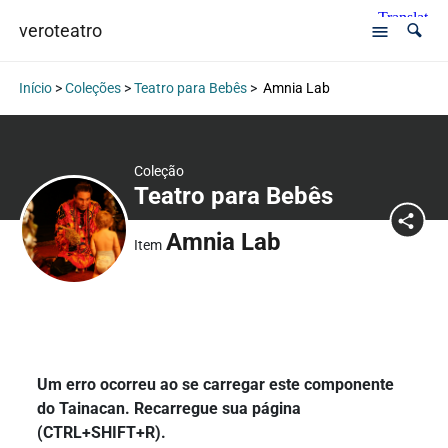
veroteatro
Início
>
Coleções
>
Teatro para Bebês
>
Amnia Lab
Coleção
Teatro para Bebês
Amnia Lab
Item
Um erro ocorreu ao se carregar este componente
do Tainacan. Recarregue sua página
(CTRL+SHIFT+R).