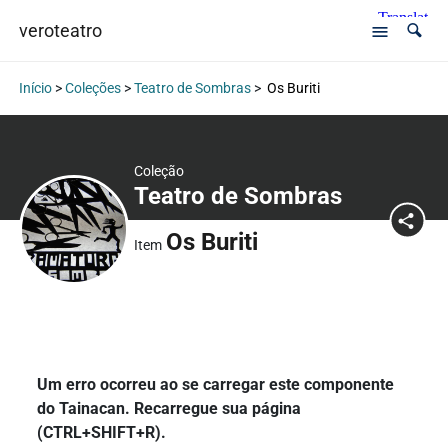
veroteatro
Início
>
Coleções
>
Teatro de Sombras
>
Os Buriti
Coleção
Teatro de Sombras
Os Buriti
Item
Um erro ocorreu ao se carregar este componente
do Tainacan. Recarregue sua página
(CTRL+SHIFT+R).