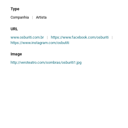
Type
Companhia
|
Artista
URL
www.osburiti.com.br
|
https://www.facebook.com/osburiti
|
https://www.instagram.com/osbutiti
Image
http://veroteatro.com/sombras/osburiti1.jpg
Creator
Os Buriti
Title
Kalo: Filhos do Vento *
Item Number
0075