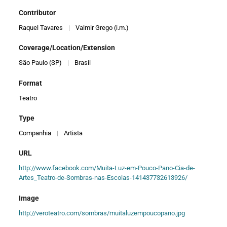
Contributor
Raquel Tavares
|
Valmir Grego (i.m.)
Coverage/Location/Extension
São Paulo (SP)
|
Brasil
Format
Teatro
Type
Companhia
|
Artista
URL
http://www.facebook.com/Muita-Luz-em-Pouco-Pano-Cia-de-
Artes_Teatro-de-Sombras-nas-Escolas-141437732613926/
Image
http://veroteatro.com/sombras/muitaluzempoucopano.jpg