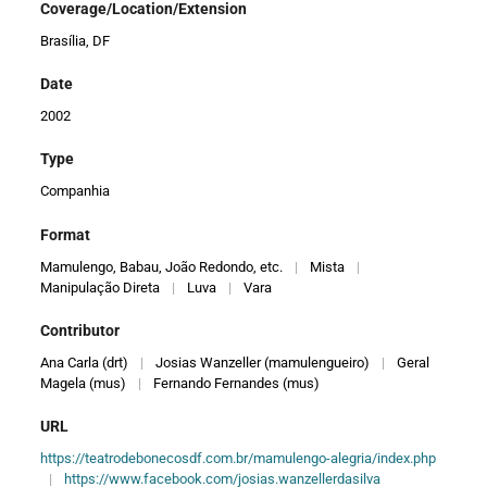
Coverage/Location/Extension
Brasília, DF
Date
2002
Type
Companhia
Format
Mamulengo, Babau, João Redondo, etc.
|
Mista
|
Manipulação Direta
|
Luva
|
Vara
Contributor
Ana Carla (drt)
|
Josias Wanzeller (mamulengueiro)
|
Geral
Magela (mus)
|
Fernando Fernandes (mus)
URL
https://teatrodebonecosdf.com.br/mamulengo-alegria/index.php
|
https://www.facebook.com/josias.wanzellerdasilva