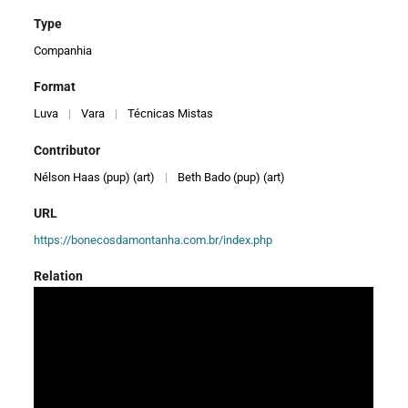
Type
Companhia
Format
Luva
|
Vara
|
Técnicas Mistas
Contributor
Nélson Haas (pup) (art)
|
Beth Bado (pup) (art)
URL
https://bonecosdamontanha.com.br/index.php
Relation