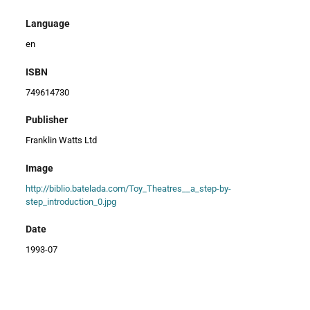
Language
en
ISBN
749614730
Publisher
Franklin Watts Ltd
Image
http://biblio.batelada.com/Toy_Theatres__a_step-by-
step_introduction_0.jpg
Date
1993-07
Creator
WRIGHT, Lyndie