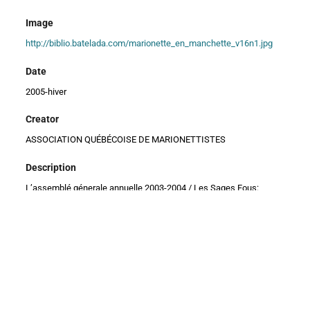
Image
http://biblio.batelada.com/marionette_en_manchette_v16n1.jpg
Date
2005-hiver
Creator
ASSOCIATION QUÉBÉCOISE DE MARIONETTISTES
Description
L’assemblé génerale annuelle 2003-2004 / Les Sages Fous:
cronique d’une tournée européene / SOMA à la télé française /
Une nouvelle création du Théâtre de la Pire Espèce: Persée
Title
La marionnete en manchette v.16, n.1: la lumière-objet (stage en
théatre d’ombres)
author_name