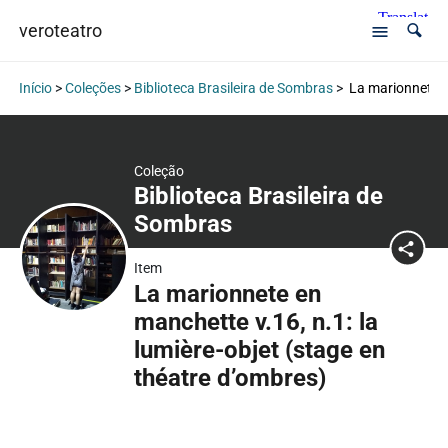
veroteatro
Início
>
Coleções
>
Biblioteca Brasileira de Sombras
>
La marionnete en
Coleção
Biblioteca Brasileira de
Sombras
Item
La marionnete en
manchette v.16, n.1: la
lumière-objet (stage en
théatre d’ombres)