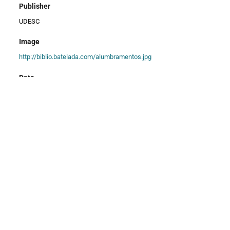
Publisher
UDESC
Image
http://biblio.batelada.com/alumbramentos.jpg
Date
2011
Creator
OLIVEIRA, Fabiana Lazzari de
Description
Dissertação de Mestrado
Title
Alumbramentos de um Corpo em Sombras: o Ator da Companhia
Teatro Lumbra de Animação
author_name