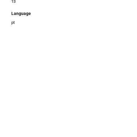
13
Language
pt
Publisher
Unespar
Date
2023
Creator
LOMBARDI, Lucia Maria Salgado dos Santos
Item Number
0022
Título
Aprendizados de crianças pequenas no jogo dramático.