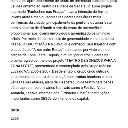
oficina de aprofundamento de teatro de animação subsidiada pela
Lei de Fomento ao Teatro da Cidade de São Paulo. Esse projeto
chamado “Fantoches nas Praças”, teve a intenção de formar
jovens atores-manipuladores residentes nas áreas mais
periféricas da cidade, principalmente da periferia da zona leste,
com o objetivo de difundir a arte do teatro de animação e
proporcionar aos jovens envolvidos o aprendizado de um novo
ofício. Por meio deste exercício de generosidade e ensinamento
nasceu o GRUPO MÃO NA LUVA, que começou sua trajetória com
o espetáculo “Amor entre Penas”, circulando por vinte e cinco
praças da Zona Leste. Depois, circulou por outros lugares na
própria região por meio do projeto “TEATRO DE BONECOS PARA A
ZONA LESTE”, apresentado e contemplado pelo Grupo Mão na
Luva no VAI 2006 e 2007. Desde então, o grupo criou outros 6
espetáculos de teatro de animação com várias técnicas e para
várias faixas etárias, além de 1 espetáculo de teatro para bebês.
Já se apresentou em vários festivais como o Festival Vaca
Amarela, Festival Internacional “Primeiro Olhar” e instituições
importantes como SESCs do interior e da capital.
Date
2005