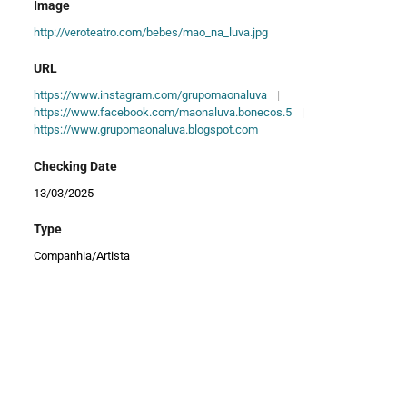
Image
http://veroteatro.com/bebes/mao_na_luva.jpg
URL
https://www.instagram.com/grupomaonaluva
|
https://www.facebook.com/maonaluva.bonecos.5
|
https://www.grupomaonaluva.blogspot.com
Checking Date
13/03/2025
Type
Companhia/Artista
Format
Teatro
|
Circo
|
Títeres
|
Teatro de Objetos
|
Artes
Plásticas
Relation