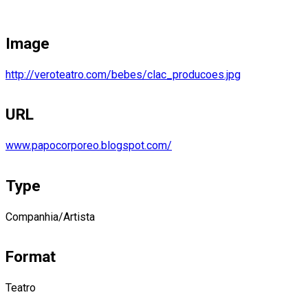
Image
http://veroteatro.com/bebes/clac_producoes.jpg
URL
www.papocorporeo.blogspot.com/
Type
Companhia/Artista
Format
Teatro