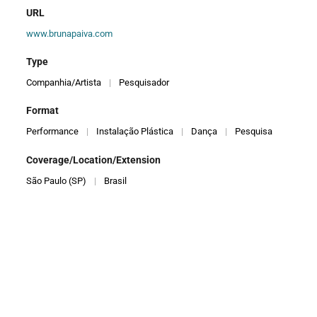
URL
www.brunapaiva.com
Type
Companhia/Artista
|
Pesquisador
Format
Performance
|
Instalação Plástica
|
Dança
|
Pesquisa
Coverage/Location/Extension
São Paulo (SP)
|
Brasil
Contributor
Bruna Paiva
Shows (* in repertoire)
Sensatio *||Sideral||Lygia Pape||Sala das Sensações||Kairós com
Cores||Ao Ar Livre||Cosmococas Sensoriais||Sujo de Barro||
Amarelo||Lygia Clark||Hélio Oiticica||Branco||Festa do