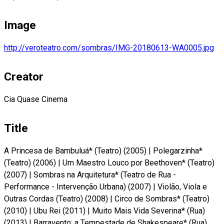
Image
http://veroteatro.com/sombras/IMG-20180613-WA0005.jpg
Creator
Cia Quase Cinema
Title
A Princesa de Bambuluá* (Teatro) (2005)
|
Polegarzinha*
(Teatro) (2006)
|
Um Maestro Louco por Beethoven* (Teatro)
(2007)
|
Sombras na Arquitetura* (Teatro de Rua -
Performance - Intervenção Urbana) (2007)
|
Violão, Viola e
Outras Cordas (Teatro) (2008)
|
Circo de Sombras* (Teatro)
(2010)
|
Ubu Rei (2011)
|
Muito Mais Vida Severina* (Rua)
(2013)
|
Barravento: a Tempestade de Shakespeare* (Rua)