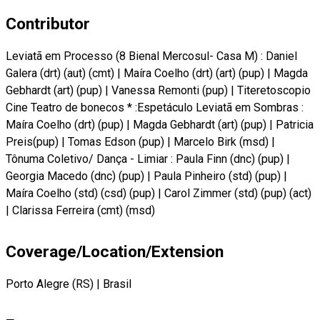
Contributor
Leviatã em Processo (8 Bienal Mercosul- Casa M) : Daniel
Galera (drt) (aut) (cmt)
|
Maíra Coelho (drt) (art) (pup)
|
Magda
Gebhardt (art) (pup)
|
Vanessa Remonti (pup)
|
Titeretoscopio
Cine Teatro de bonecos * :Espetáculo Leviatã em Sombras :
Maíra Coelho (drt) (pup)
|
Magda Gebhardt (art) (pup)
|
Patricia
Preis(pup)
|
Tomas Edson (pup)
|
Marcelo Birk (msd)
|
Tônuma Coletivo/ Dança - Limiar : Paula Finn (dnc) (pup)
|
Georgia Macedo (dnc) (pup)
|
Paula Pinheiro (std) (pup)
|
Maíra Coelho (std) (csd) (pup)
|
Carol Zimmer (std) (pup) (act)
|
Clarissa Ferreira (cmt) (msd)
Coverage/Location/Extension
Porto Alegre (RS)
|
Brasil