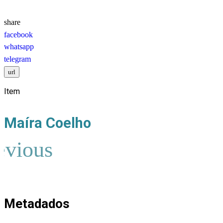
Item
Maíra Coelho
Metadados