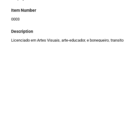
Item Number
0003
Description
Licenciado em Artes Visuais, arte-educador, e bonequeiro, transito
por diversos campos das artes, através de pesquisas e
experimentações, campos esses ligados as artes visuais e teatro
desenvolvendo, criando e realizando oficinas de cunho
pedagógico em comunidades, escolas, espaços culturais,
oficinas essas de construção e manipulação de marionetes e
teatro de sombras, também desenvolvimento e criando material
pedagógico em madeira.
Title
Agnaldo Gonçalves
Description
São Paulo (SP)
|
Brasil