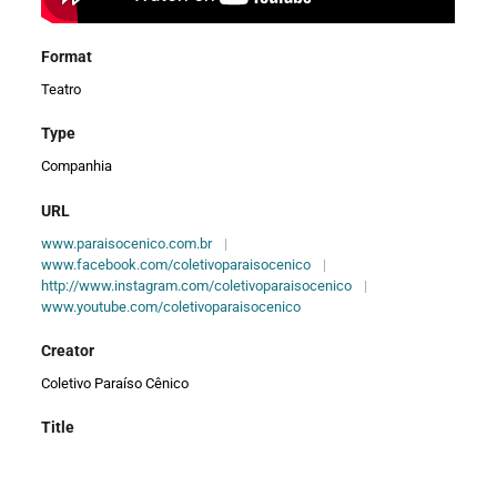
Format
Teatro
Type
Companhia
URL
www.paraisocenico.com.br
|
www.facebook.com/coletivoparaisocenico
|
http://www.instagram.com/coletivoparaisocenico
|
www.youtube.com/coletivoparaisocenico
Creator
Coletivo Paraíso Cênico
Title
Entre Nuvens e Ladrilhos (2019)
|
Canta Sombras (2020)
|
Além da Tempestade (2020)
|
Planeta Filha (2021)