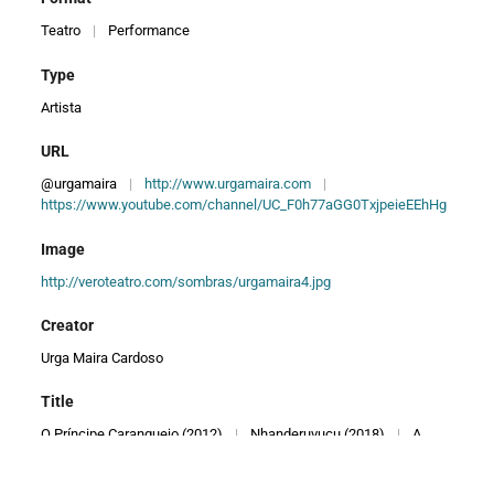
Teatro
|
Performance
Type
Artista
URL
@urgamaira
|
http://www.urgamaira.com
|
https://www.youtube.com/channel/UC_F0h77aGG0TxjpeieEEhHg
Image
http://veroteatro.com/sombras/urgamaira4.jpg
Creator
Urga Maira Cardoso
Title
O Príncipe Caranguejo (2012)
|
Nhanderuvuçu (2018)
|
A
Verdadeira História do Barão (2019)
|
Ensaio Poético: o
Surgimento do Teatro de Sombras* (2019)
|
Ensaio Poético: