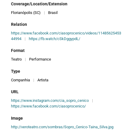
Coverage/Location/Extension
Florianópolis (SC)
|
Brasil
Relation
https://www.facebook.com/ciasoprocenico/videos/11485625453
44994
|
https://fb.watch/cSkDggypdL/
Format
Teatro
|
Performance
Type
Companhia
|
Artista
URL
https://www.instagram.com/cia_sopro_cenico
|
https://www.facebook.com/ciasoprocenico/
Image
http://veroteatro.com/sombras/Sopro_Cenico-Taina_Silva.jpg