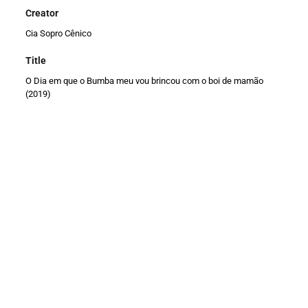
Creator
Cia Sopro Cênico
Title
O Dia em que o Bumba meu vou brincou com o boi de mamão
(2019)
Item Number
0106
Description
A Companhia Sopro Cênico surgiu do desejo de fazer teatro de
animação itinerante. Assim nasceu o primeiro espetáculo de
cultura popular em sombras dentro de um carro.
Title
Cia Sopro Cênico
Description