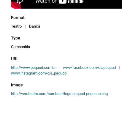
Format
Teatro
|
Dança
Type
Companhia
URL
http://www.pequod.com.br
|
www.facebook.com/ciapequod
|
www.instagram.com/cia_pequod
Image
http://veroteatro.com/sombras/logo-pequod-pequeno.png
Creator
Cia PeQuod - Teatro de Animação
Title