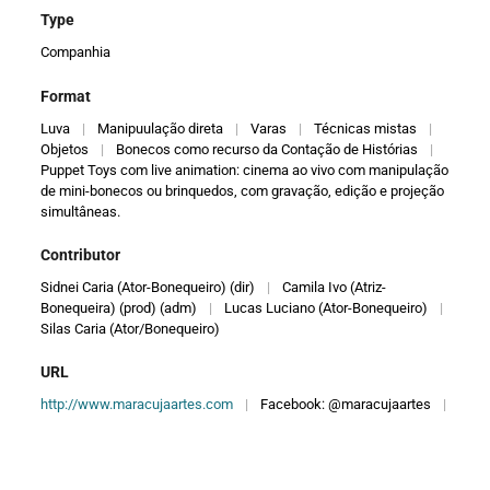
Type
Companhia
Format
Luva
|
Manipuulação direta
|
Varas
|
Técnicas mistas
|
Objetos
|
Bonecos como recurso da Contação de Histórias
|
Puppet Toys com live animation: cinema ao vivo com manipulação
de mini-bonecos ou brinquedos, com gravação, edição e projeção
simultâneas.
Contributor
Sidnei Caria (Ator-Bonequeiro) (dir)
|
Camila Ivo (Atriz-
Bonequeira) (prod) (adm)
|
Lucas Luciano (Ator-Bonequeiro)
|
Silas Caria (Ator/Bonequeiro)
URL
http://www.maracujaartes.com
|
Facebook: @maracujaartes
|
Instagram: @maracujaartes
Relation