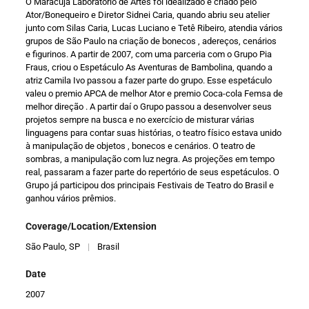
O Maracujá Laboratório de Artes foi idealizado e criado pelo
Ator/Bonequeiro e Diretor Sidnei Caria, quando abriu seu atelier
junto com Silas Caria, Lucas Luciano e Tetê Ribeiro, atendia vários
grupos de São Paulo na criação de bonecos , adereços, cenários
e figurinos. A partir de 2007, com uma parceria com o Grupo Pia
Fraus, criou o Espetáculo As Aventuras de Bambolina, quando a
atriz Camila Ivo passou a fazer parte do grupo. Esse espetáculo
valeu o premio APCA de melhor Ator e premio Coca-cola Femsa de
melhor direção . A partir daí o Grupo passou a desenvolver seus
projetos sempre na busca e no exercício de misturar várias
linguagens para contar suas histórias, o teatro físico estava unido
à manipulação de objetos , bonecos e cenários. O teatro de
sombras, a manipulação com luz negra. As projeções em tempo
real, passaram a fazer parte do repertório de seus espetáculos. O
Grupo já participou dos principais Festivais de Teatro do Brasil e
ganhou vários prêmios.
Coverage/Location/Extension
São Paulo, SP
|
Brasil
Date
2007