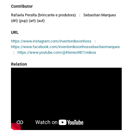
Contributor
Rafaela Peralta (brincante e produtora)
|
Sebastian Marques
(drt) (pup) (art) (aut)
URL
https://www.instagram.com/inventordesonhoss
|
https://www.facebook.com/inventordesonhossebastianmarques
|
https://www.youtube.com/@Kleneu987/videos
Relation